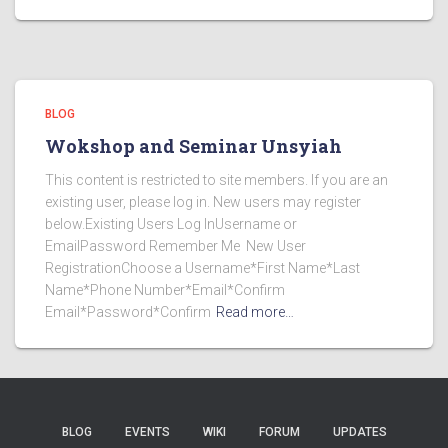
BLOG
Wokshop and Seminar Unsyiah
This content is restricted to site members. If you are an
existing user, please log in. New users may register
below.Existing Users Log InUsername or
EmailPassword Remember Me New User
RegistrationChoose a Username*First Name*Last
Name*Phone Number*Email*Confirm
Email*Password*Confirm
Read more…
BLOG
EVENTS
WIKI
FORUM
UPDATES