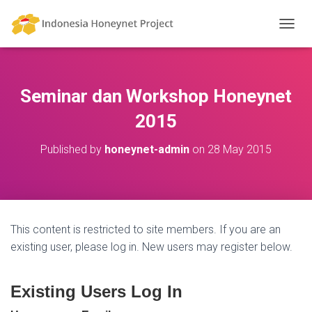
T
O
G
G
L
Seminar dan Workshop Honeynet
E
N
2015
A
V
Published by
honeynet-admin
on
28 May 2015
I
G
A
T
I
O
This content is restricted to site members. If you are an
N
existing user, please log in. New users may register below.
Existing Users Log In